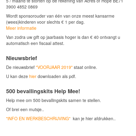
5 / maand te storten op de rekening van Acres of Hope BE71
3900 4852 0869
Wordt sponsorouder van één van onze meest kansarme
(wees)kinderen voor slechts € 1 per dag.
Meer informatie
Van zodra uw gift op jaarbasis hoger is dan € 40 ontvangt u
automatisch een fiscaal attest.
Nieuwsbrief
De nieuwsbrief
"VOORJAAR 2019"
staat online.
U kan deze
hier
downloaden als pdf.
500 bevallingskits Help Mee!
Help mee om 500 bevallingskits samen te stellen.
Of brei een mutsje..
"iNFO EN WERKBESCHRIJVING"
kan je hier afdrukken..