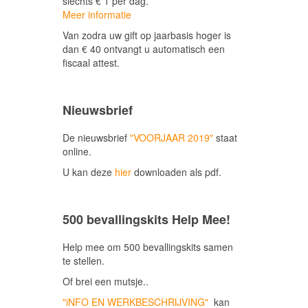
slechts € 1 per dag.
Meer informatie
Van zodra uw gift op jaarbasis hoger is
dan € 40 ontvangt u automatisch een
fiscaal attest.
Nieuwsbrief
De nieuwsbrief
"VOORJAAR 2019"
staat
online.
U kan deze
hier
downloaden als pdf.
500 bevallingskits Help Mee!
Help mee om 500 bevallingskits samen
te stellen.
Of brei een mutsje..
"iNFO EN WERKBESCHRIJVING"
kan