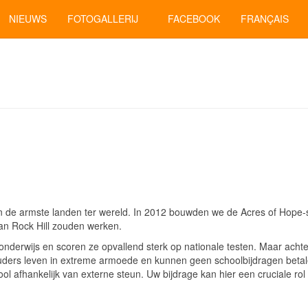
NIEUWS
FOTOGALLERIJ
FACEBOOK
FRANÇAIS
an de armste landen ter wereld. In 2012 bouwden we de Acres of Hope‑
van Rock Hill zouden werken.
onderwijs en scoren ze opvallend sterk op nationale testen. Maar achter
 ouders leven in extreme armoede en kunnen geen schoolbijdragen betal
hool afhankelijk van externe steun. Uw bijdrage kan hier een cruciale rol