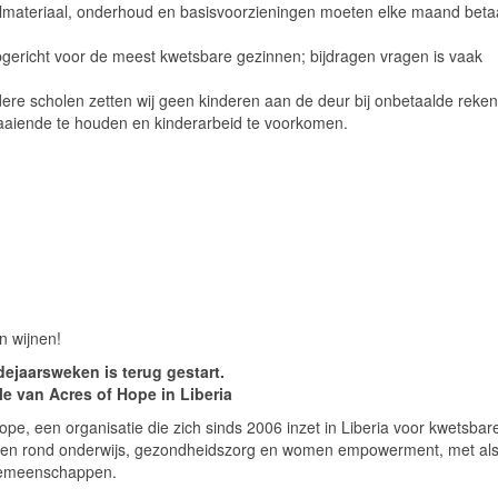
olmateriaal, onderhoud en basisvoorzieningen moeten elke maand beta
opgericht voor de meest kwetsbare gezinnen; bijdragen vragen is vaak
andere scholen zetten wij geen kinderen aan de deur bij onbetaalde reke
aiende te houden en kinderarbeid te voorkomen.
en wijnen!
dejaarsweken is terug gestart.
le van Acres of Hope in Liberia
pe, een organisatie die zich sinds 2006 inzet in Liberia voor kwetsbar
cten rond onderwijs, gezondheidszorg en women empowerment, met als
 gemeenschappen.