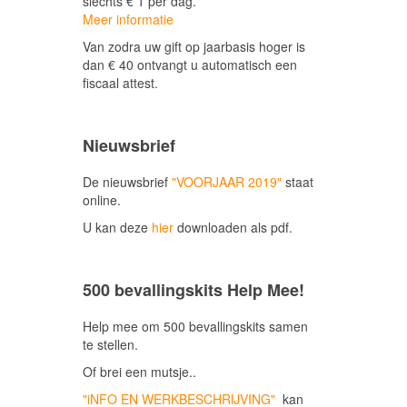
slechts € 1 per dag.
Meer informatie
Van zodra uw gift op jaarbasis hoger is
dan € 40 ontvangt u automatisch een
fiscaal attest.
Nieuwsbrief
De nieuwsbrief
"VOORJAAR 2019"
staat
online.
U kan deze
hier
downloaden als pdf.
500 bevallingskits Help Mee!
Help mee om 500 bevallingskits samen
te stellen.
Of brei een mutsje..
"iNFO EN WERKBESCHRIJVING"
kan