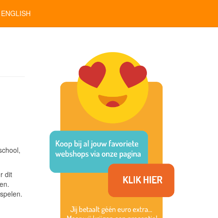
ENGLISH
school,
 dit
en.
 spelen.