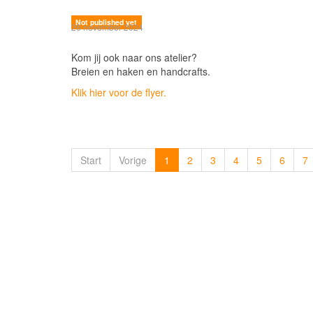
Not published yet
26 november 2024
Kom jij ook naar ons atelier?
Breien en haken en handcrafts.
Klik hier voor de flyer.
Start
Vorige
1
2
3
4
5
6
7