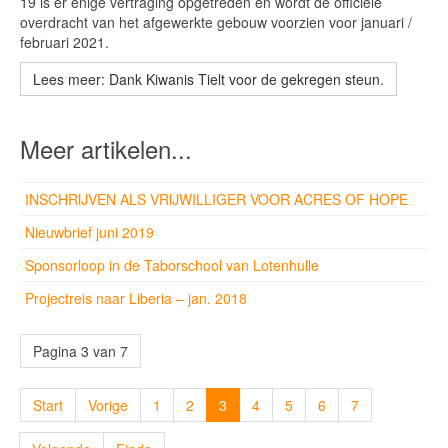
19 is er enige vertraging opgetreden en wordt de officiële
overdracht van het afgewerkte gebouw voorzien voor januari /
februari 2021.
Lees meer: Dank Kiwanis Tielt voor de gekregen steun.
Meer artikelen...
INSCHRIJVEN ALS VRIJWILLIGER VOOR ACRES OF HOPE
Nieuwbrief juni 2019
Sponsorloop in de Taborschool van Lotenhulle
Projectreis naar Liberia – jan. 2018
Pagina 3 van 7
Start
Vorige
1
2
3
4
5
6
7