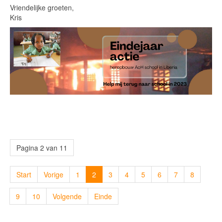
Vriendelijke groeten,
Kris
Pagina 2 van 11
Start
Vorige
1
2
3
4
5
6
7
8
9
10
Volgende
Einde